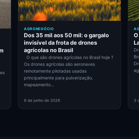
AGRONEGÓCIO
A
Dos 35 mil aos 50 mil: o gargalo
O
invisível da frota de drones
L
agrícolas no Brasil
em
Dr
Br
O que são drones agrícolas no Brasil hoje ?
Dr
Os drones agrícolas são aeronaves
ag
remotamente pilotadas usadas
res
principalmente para pulverização,
mapeamento…
9 de junho de 2026
3 