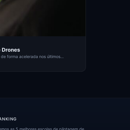
e Drones
 de forma acelerada nos últimos…
ANKING
emos as 5 melhores escolas de pilotagem de