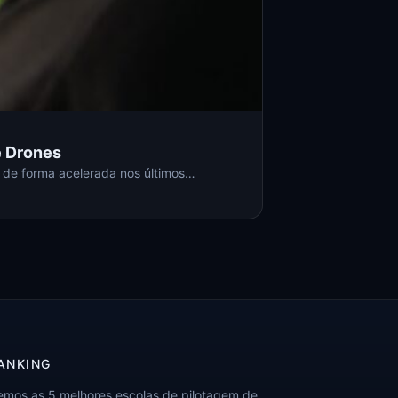
e Drones
 de forma acelerada nos últimos…
ANKING
emos as 5 melhores escolas de pilotagem de