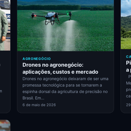
CA
AGRONEGÓCIO
P
m
Drones no agronegócio:
a
aplicações, custos e mercado
Pr
Drones no agronegócio deixaram de ser uma
Me
promessa tecnológica para se tornarem a
pr
m
espinha dorsal da agricultura de precisão no
ca
Brasil. Em…
6 de maio de 2026
29