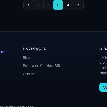
←
1
2
3
4
→
NAVEGAÇÃO
O R
Eleg
Blog
drone
Política de Cookies (BR)
conf
supo
Contato
Ve
s direitos reservados.