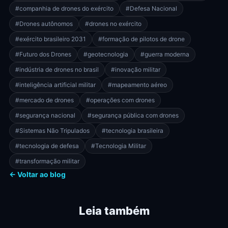
#companhia de drones do exército
#Defesa Nacional
#Drones autônomos
#drones no exército
#exército brasileiro 2031
#formação de pilotos de drone
#Futuro dos Drones
#geotecnologia
#guerra moderna
#indústria de drones no brasil
#inovação militar
#inteligência artificial militar
#mapeamento aéreo
#mercado de drones
#operações com drones
#segurança nacional
#segurança pública com drones
#Sistemas Não Tripulados
#tecnologia brasileira
#tecnologia de defesa
#Tecnologia Militar
#transformação militar
← Voltar ao blog
Leia também