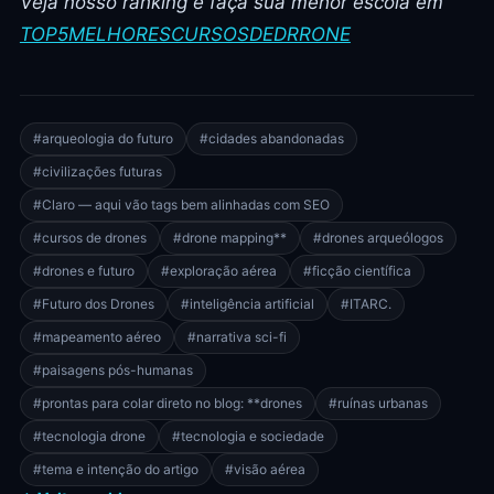
Veja nosso ranking e faça sua mehor escola em
TOP5MELHORESCURSOSDEDRRONE
#arqueologia do futuro
#cidades abandonadas
#civilizações futuras
#Claro — aqui vão tags bem alinhadas com SEO
#cursos de drones
#drone mapping**
#drones arqueólogos
#drones e futuro
#exploração aérea
#ficção científica
#Futuro dos Drones
#inteligência artificial
#ITARC.
#mapeamento aéreo
#narrativa sci-fi
#paisagens pós-humanas
#prontas para colar direto no blog: **drones
#ruínas urbanas
#tecnologia drone
#tecnologia e sociedade
#tema e intenção do artigo
#visão aérea